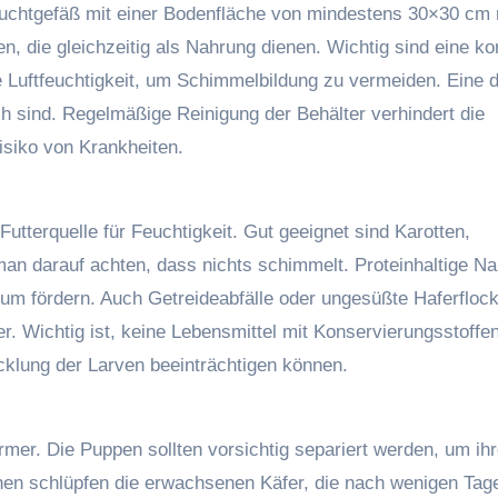
 Zuchtgefäß mit einer Bodenfläche von mindestens 30×30 cm 
en, die gleichzeitig als Nahrung dienen. Wichtig sind eine k
e Luftfeuchtigkeit, um Schimmelbildung zu vermeiden. Eine 
h sind. Regelmäßige Reinigung der Behälter verhindert die
isiko von Krankheiten.
utterquelle für Feuchtigkeit. Gut geeignet sind Karotten,
 man darauf achten, dass nichts schimmelt. Proteinhaltige N
um fördern. Auch Getreideabfälle oder ungesüßte Haferfloc
. Wichtig ist, keine Lebensmittel mit Konservierungsstoffe
klung der Larven beeinträchtigen können.
er. Die Puppen sollten vorsichtig separiert werden, um ih
en schlüpfen die erwachsenen Käfer, die nach wenigen Tag