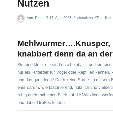
Nutzen
Von
Petra
17. April 2025
#Insekten
,
#Reptilien
,
Mehlwürmer….
Knusper, 
knabbert denn da an der
Sie sind klein, sie sind unscheinbar – und sie sind echte Proteinbomben auf sechs Beinchen: Mehlwürmer. Was viele
nur als Futtertier für Vögel oder Reptilien kennen
und das ganz legal! Doch keine Sorge: In diesem B
eher darum, wie faszinierend, nützlich und vielseit
ruhig auch mal einen Blick auf die Winzlinge werf
und dabei Großes leisten.