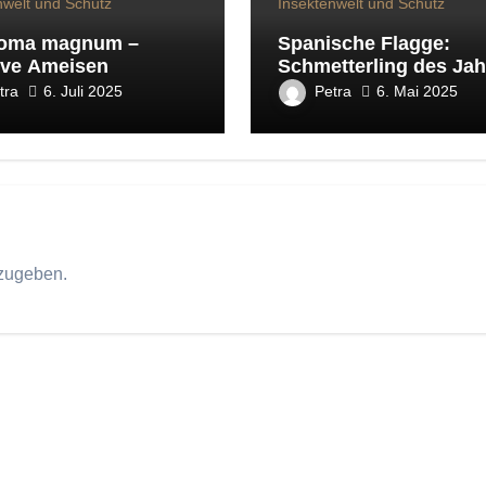
nwelt und Schutz
Insektenwelt und Schutz
noma magnum –
Spanische Flagge:
ive Ameisen
Schmetterling des Jah
2025
tra
Petra
6. Juli 2025
6. Mai 2025
zugeben.