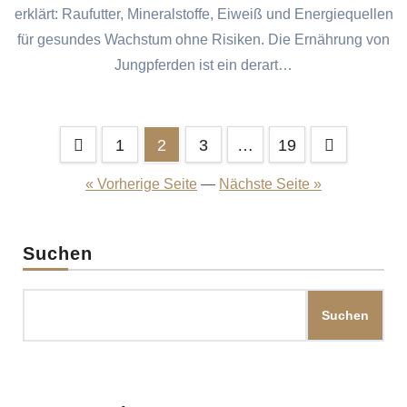
erklärt: Raufutter, Mineralstoffe, Eiweiß und Energiequellen
für gesundes Wachstum ohne Risiken. Die Ernährung von
Jungpferden ist ein derart…
Seitennummerierung
1
2
3
…
19
der
« Vorherige Seite
—
Nächste Seite »
Beiträge
Suchen
Suchen