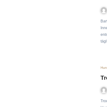
Barfen bedeutet, Hunde mit rohen Zutaten wie Fleisch,
Inn
ent
täg
Hun
Tr
Trockenfutte für Hunde passt für viele Mensch-