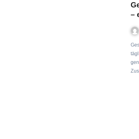
Ge
– 
Gesunde Hundesnacks können eine sinnvolle Ergänzung zur
täg
gen
Zus