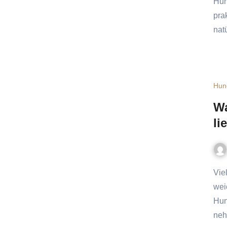
Hun
pra
nat
Hun
Wa
li
Viele Hunde mögen Nassfutter lieber, weil es intensiver riecht,
wei
Hun
neh