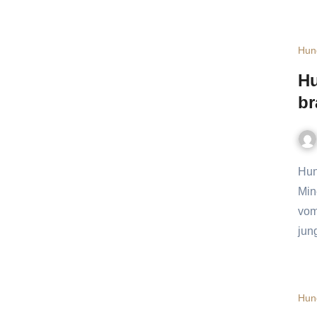
Hun
Hu
br
Hunde brauchen vor allem ausreichend Eiweiß, Fett, Vitamine,
Min
vom
jun
Hun