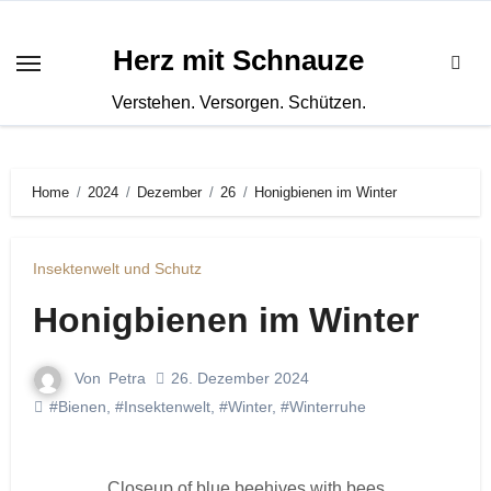
Zum
Inhalt
Herz mit Schnauze
springen
Verstehen. Versorgen. Schützen.
Home
2024
Dezember
26
Honigbienen im Winter
Insektenwelt und Schutz
Honigbienen im Winter
Von
Petra
26. Dezember 2024
#Bienen
,
#Insektenwelt
,
#Winter
,
#Winterruhe
Closeup of blue beehives with bees