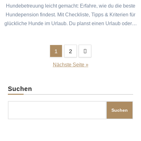
Hundebetreuung leicht gemacht: Erfahre, wie du die beste
Hundepension findest. Mit Checkliste, Tipps & Kriterien für
glückliche Hunde im Urlaub. Du planst einen Urlaub oder…
Seitennummerierung
1
2
der
Nächste Seite »
Beiträge
Suchen
Suchen